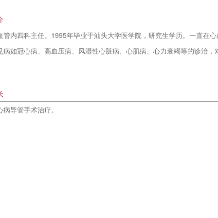
介
血管内四科主任。1995年毕业于汕头大学医学院，研究生学历。一直在
见病如冠心病、高血压病、风湿性心脏病、心肌病、心力衰竭等的诊治，
长
心病导管手术治疗。