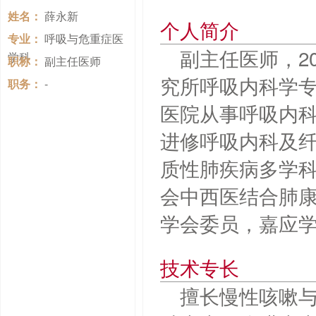
姓名：
薛永新
个人简介
专业：
呼吸与危重症医
副主任医师，2
学科
职称：
副主任医师
究所呼吸内科学
职务：
-
医院从事呼吸内科
进修呼吸内科及
质性肺疾病多学
会中西医结合肺
学会委员，嘉应
技术专长
擅长慢性咳嗽