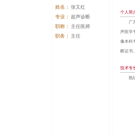
姓名：
张又红
个人简
专业：
超声诊断
广
职称：
主任医师
声医学
职务：
主任
像本科
断证书
技术专
熟