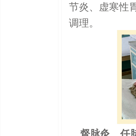
节炎、虚寒性
调理。
督脉灸、任