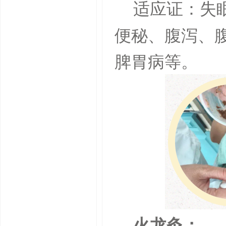
适应证：失
便秘、腹泻、
脾胃病等。
火龙灸：