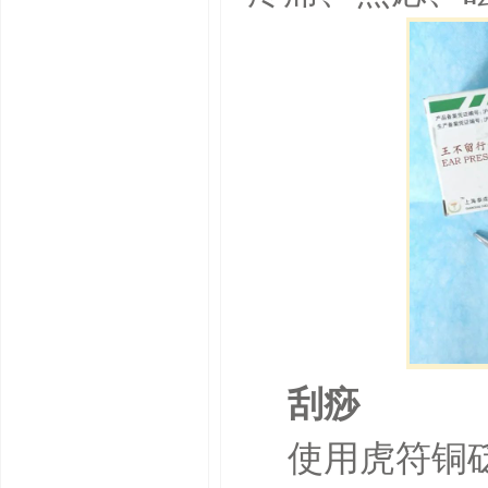
刮痧
使用虎符铜