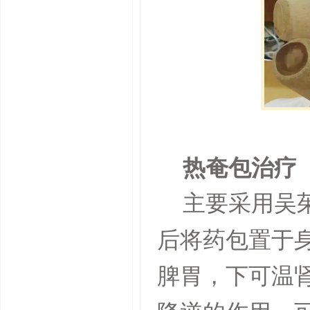
热奄包治疗
主要采用吴
后将药包置于
脾胃，下可温