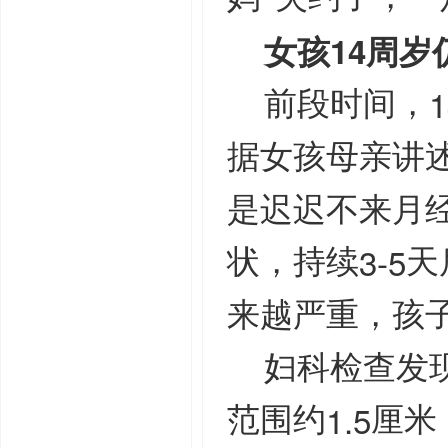
女孩
周岁
14
1
前段时间，
据女孩母亲讲
是迟迟不来月
3-5
状，持续
天
来越严重，孩
妇科检查发
1.5
范围约
厘米