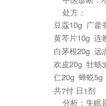
中医诊断：
处方：
10g
豆蔻
广藿
10g
黄芩片
连
20g
白茅根
远
20g
欢皮
牡蛎
20g
5g
仁
蝉蜕
7
1
共
付
日
剂
分析：失眠