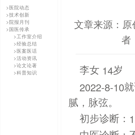
>医院动态
>技术创新
文章来源：原
>院报月刊
>国医传承
者
>工作室介绍
>经验总结
>医案医话
>活动资讯
>论文论著
14
李女
岁
>科普知识
2022-8-10
就
腻，脉弦。
1
初步诊断：