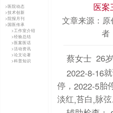
医案
>医院动态
>技术创新
文章来源：原
>院报月刊
>国医传承
者
>工作室介绍
>经验总结
>医案医话
>活动资讯
>论文论著
26
蔡女士
>科普知识
2022-8-16
就
2022-5
停，
胎
,
,
淡红
苔白
脉弦