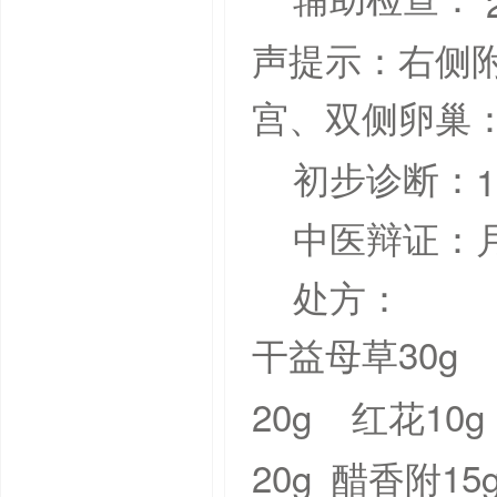
辅助检查：
声提示：右侧
宫、双侧卵巢
1
初步诊断：
中医辩证：
处方：
30g
干益母草
20g
10g
红花
20g
15
醋香附