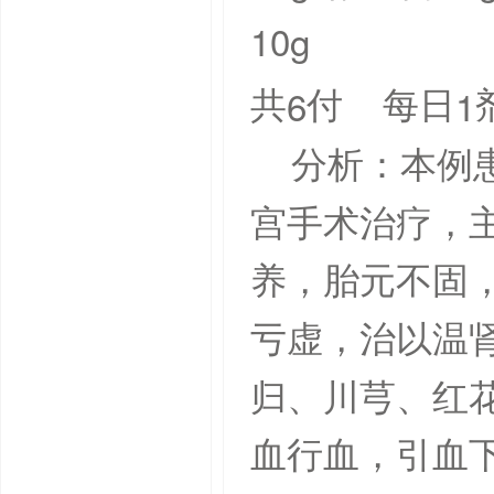
10g
6
1
共
付
每日
分析：本例
宫手术治疗，
养，胎元不固
亏虚，治以温
归、川芎、红
血行血，引血