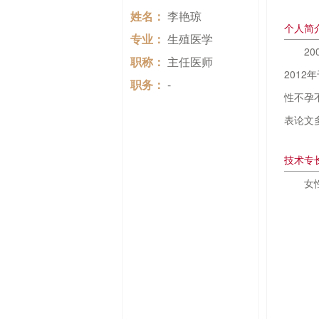
姓名：
李艳琼
个人简
专业：
生殖医学
2
职称：
主任医师
201
职务：
-
性不孕
表论文
技术专
女