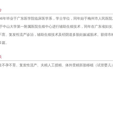
介
006年毕业于广东医学院临床医学系，学士学位，同年始于梅州市人民医院
2年于中山大学第一附属医院生殖中心进行辅助生殖技术，同年在广东省妇
不育、复发性流产诊治，辅助生殖技术及经阴道多胎妊娠减胎术。获得市
多篇。
长
性不孕不育、复发性流产、夫精人工授精、体外受精胚胎移植（试管婴儿