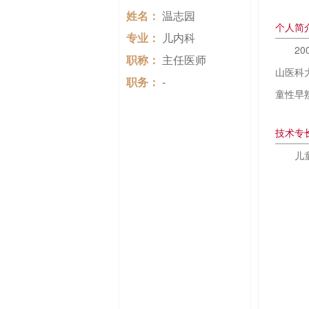
姓名：
温志园
个人简
专业：
儿内科
2
职称：
主任医师
山医科
职务：
-
童性早
技术专
儿