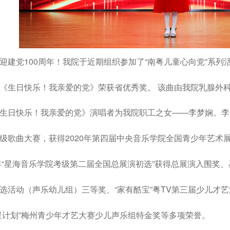
迎建党100周年！
我院于近期组织
参加了“南粤儿童心向党”系
列
《生日
快乐！我亲爱的党》荣获省优
秀奖。
该曲由我院乳腺外
生日快乐！我亲爱的
党》演唱者为我院职工之
女——李梦娴。李
级
歌曲大赛，获得2020年第四届
中央音乐学院全国青少年艺术
0年“星海音乐学院
考级第二届全国总展演初选”
获得总展演入围奖、
选活动（声乐幼儿组）三等
奖、“家有酷宝”粤TV第三
届少儿才艺
星计
划”梅州青少年才艺大赛少儿
声乐组特金奖等多项荣誉。