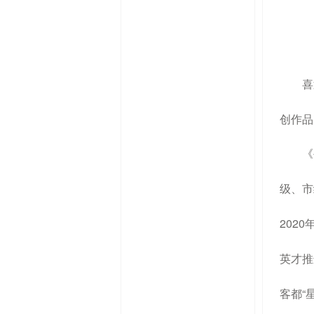
喜
创作品
《
级、市
202
英才
推
客都“