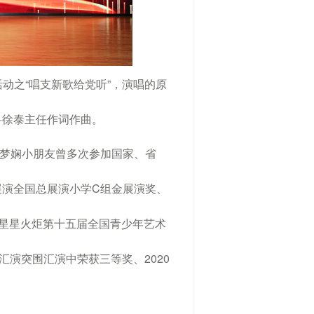
活动之“唱支新歌给党
听”，演唱的原
科徐
泰主任作词作曲。
梦娴小朋友
曾多次参加国家、省
展演全国总展演小学C组金展
演奖、
星星火炬第十五届全国青少年艺术
汇演突围汇演中荣
获三等奖、2020