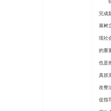
完成
展树
现社
的重
也是
真抓
改整
促指