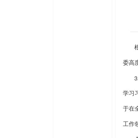
委高
3
学习
于在
工作