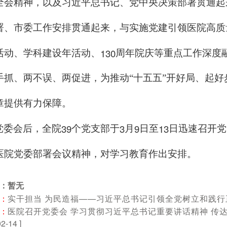
全会精神，以及习近平总书记、党中央决策部署贯通起
署、市委工作安排贯通起来，与实施党建引领医院高质
130
活动、学科建设年活动、
周年院庆等重点工作深度
手抓、两不误、两促进，为推动“十五五”开好局、起
章提供有力保障。
39
3
9
13
党委会后，全院
个党支部于
月
日至
日迅速召开党
医院党委部署会议精神，对学习教育作出安排。
：暂无
：
实干担当 为民造福——习近平总书记引领全党树立和践行
：
医院召开党委会 学习贯彻习近平总书记重要讲话精神 传
02-14 ]