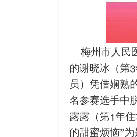
梅州市人民
3
的谢晓冰（第
员）凭借娴熟
名参赛选手中
1
露露（第
年住
的甜蜜烦恼”