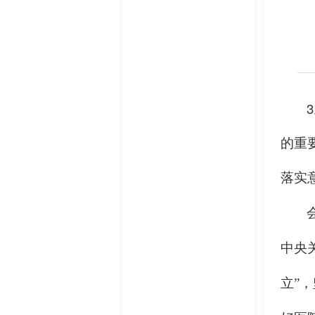
3
的重
落实
中央
立”