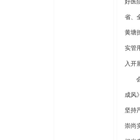
好医
省、
黄塘
实管
入开
成风
坚持
崇尚