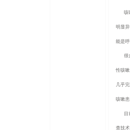
咳
明显异
能是呼
很
性咳嗽
几乎完
咳嗽患
目
查技术