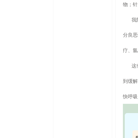
物；针
我
分良恶
疗、氩
这
到缓解
快呼吸