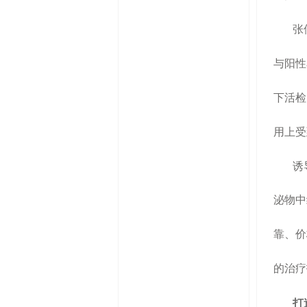
张
与阳性
下活检
用上受
诱
泌物中
靠、价
的治疗
打