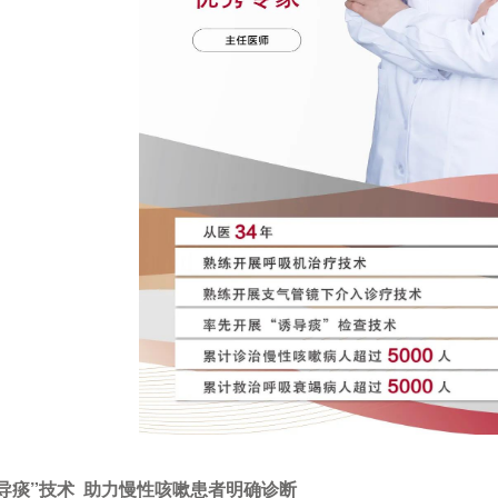
导痰”技术
助力慢性咳嗽患者明确诊断